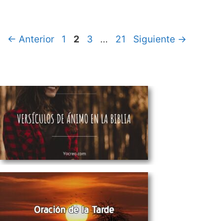
Página
Página
Página
Página
←
Anterior
1
2
3
…
21
Siguiente
→