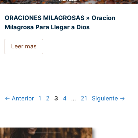
ORACIONES MILAGROSAS » Oracion
Milagrosa Para Llegar a Dios
Leer más
Página
Página
Página
Página
Página
←
Anterior
1
2
3
4
…
21
Siguiente
→