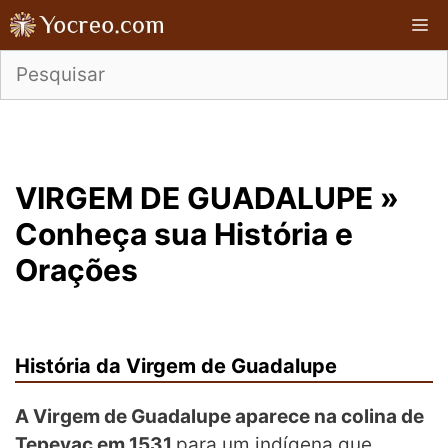
Pular
M
para
o
conteúdo
VIRGEM DE GUADALUPE »
Conheça sua História e
Orações
História da Virgem de Guadalupe
A Virgem de Guadalupe aparece na colina de
Tepeyac em 1531
p
ara um indígena que