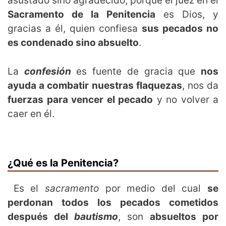
asustado sino agradecido, porque el juez en el
Sacramento de la Penitencia
es Dios, y
gracias a él, quien confiesa
sus pecados no
es condenado sino absuelto
.
La
confesión
es fuente de gracia que
nos
ayuda a combatir nuestras flaquezas
, nos da
fuerzas para vencer el pecado
y no volver a
caer en él.
¿Qué es la Penitencia?
Es el
sacramento
por medio del cual
se
perdonan todos los pecados cometidos
después del
bautismo
, son
absueltos por