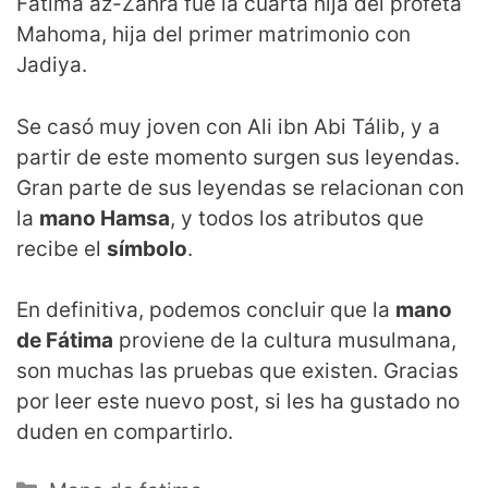
Fátima az-Zahra fue la cuarta hija del profeta
Mahoma, hija del primer matrimonio con
Jadiya.
Se casó muy joven con Ali ibn Abi Tálib, y a
partir de este momento surgen sus leyendas.
Gran parte de sus leyendas se relacionan con
la
mano Hamsa
, y todos los atributos que
recibe el
símbolo
.
En definitiva, podemos concluir que la
mano
de Fátima
proviene de la cultura musulmana,
son muchas las pruebas que existen. Gracias
por leer este nuevo post, si les ha gustado no
duden en compartirlo.
Categorías