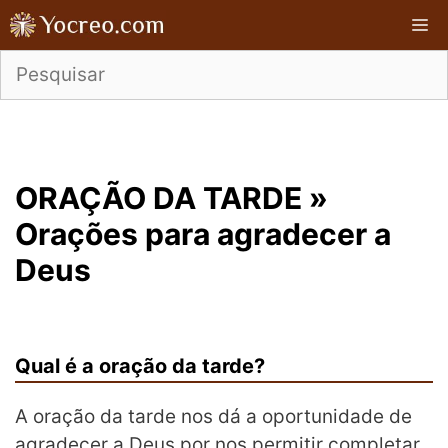
Pular
M
para
o
conteúdo
ORAÇÃO DA TARDE »
Orações para agradecer a
Deus
Qual é a oração da tarde?
A oração da tarde nos dá a oportunidade de
agradecer a Deus por nos permitir completar