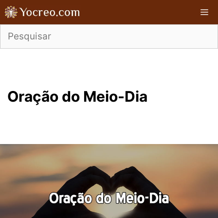
Pular
M
para
o
conteúdo
Oração do Meio-Dia