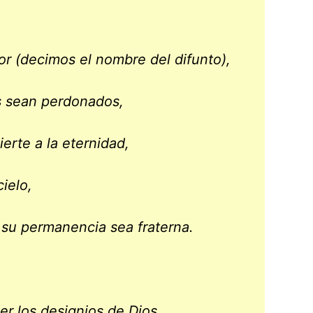
r (decimos el nombre del difunto),
s sean perdonados,
erte a la eternidad,
ielo,
 su permanencia sea fraterna.
 los designios de Dios,