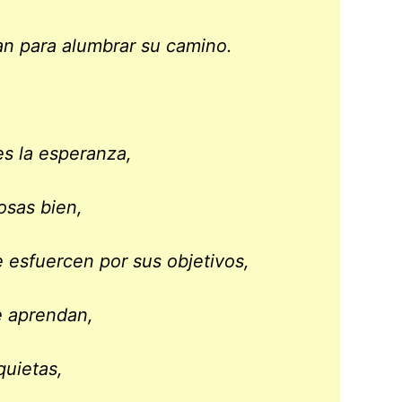
an para alumbrar su camino.
es la esperanza,
osas bien,
 esfuercen por sus objetivos,
e aprendan,
uietas,